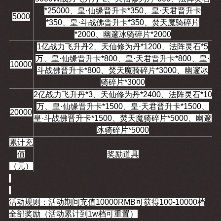
*25000、皇·仙缘晋升卡*350、皇·天君晋升卡
5000
*350、皇·斗战佛晋升卡*350、焚天魔骑碎片
*2000、幽邃冰骑碎片*2000
1亿战力飞升丹2、天仙修为丹*1200、法阵灵石*5
万、皇·仙缘晋升卡*800、皇·天君晋升卡*800、皇·
10000
斗战佛晋升卡*800、焚天魔骑碎片*3000、幽邃冰
骑碎片*3000
2亿战力飞升丹*3、天仙修为丹*2400、法阵灵石*10
万、皇·仙缘晋升卡*1500、皇·天君晋升卡*1500、
20000
皇·斗战佛晋升卡*1500、焚天魔骑碎片*5000、幽邃
冰骑碎片*5000
累计充
值
奖励道具
（元）
活动规则：活动期间充值10000RMB可获得100-10000档
全部奖励（活动累计到1w档可重置）