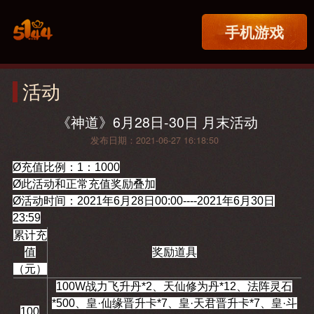
手机游戏
活动
《神道》6月28日-30日 月末活动
发布日期：2021-06-27 16:18:50
Ø
充值比例：1：1000
Ø此活动和正常充值奖励叠加
Ø活动时间：2021年6月28日00:00----2021年6月30日
23:59
累计充
值
奖励道具
（元）
100W战力飞升丹*2、天仙修为丹*12、法阵灵石
*500、皇·仙缘晋升卡*7、皇·天君晋升卡*7、皇·斗
100