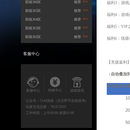
双线366区
推荐
福利
3
：游戏
双线365区
推荐
福利
4
：游戏
双线364区
推荐
福利
5
：
VIP
双线363区
推荐
双线362区
推荐
福利
6
：练级
客服中心
【充值返利
（
自动叠加
单笔充值金
特权中心
客服中心
游戏资讯
10
公众号：
5144游戏（关注即可在线咨询）
玩家交流总群：
792472019
20
工作时间：
上午09:00-凌晨01:00
50