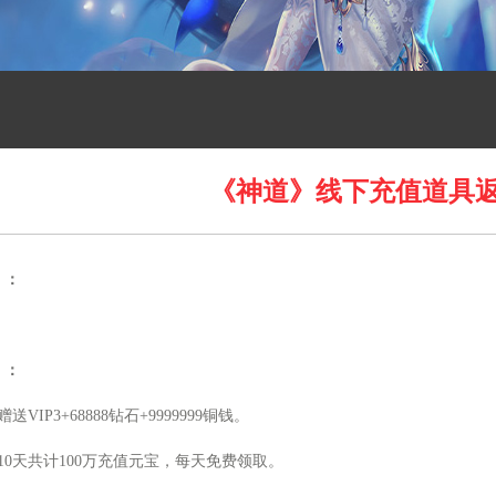
《神道》线下充值道具
】：
】：
赠送
VIP3+68888
钻石
+9999999
铜钱。
10
天共计
100
万充值元宝，每天免费领取。