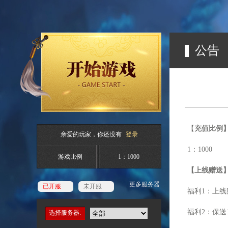
公告
【
充值比例
亲爱的玩家，你还没有
登录
1：
1000
游戏比例
1：1000
【上线赠送
更多服务器
已开服
未开服
福利
1
：上线
福利
2
：保送
选择服务器: