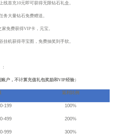
上线首充
10
元即可获得无限钻石礼盒。
任务大量钻石免费赠送。
之家免费获得
VIP
卡，元宝。
谷挂机获得寻宝图，免费抽奖到手软。
】：
到账户，不计算充值礼包奖励和
VIP
经验
）
额
返利比例
0-199
100%
0-499
200%
0-999
300%