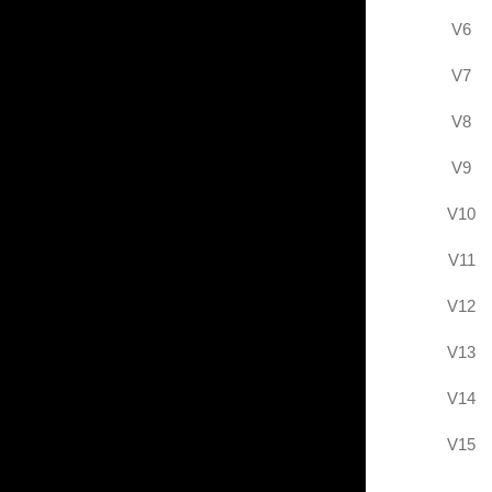
V6
V7
V8
V9
V10
V11
V12
V13
V14
V15