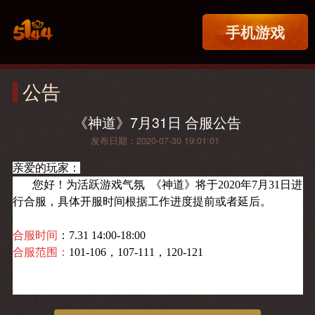
手机游戏
公告
《神道》7月31日 合服公告
发布日期：2020-07-30 19:01:01
亲爱的玩家：
您好！为活跃游戏气氛 《
神道
》将于
2020年7月31
日进
行合服，
具体开服时间根据工作进度提前或者延后。
合服时间
：7.31 14:00-18:00
合服范围
：
101-106，107-111，120-121