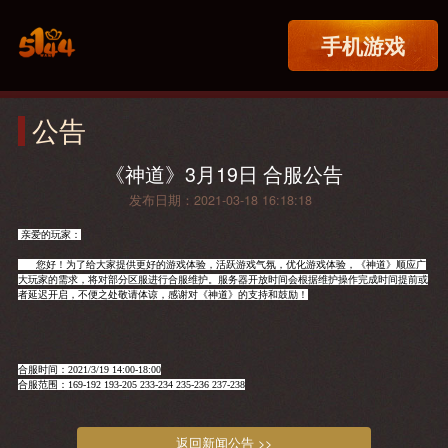
手机游戏
公告
《神道》3月19日 合服公告
发布日期：2021-03-18 16:18:18
亲爱的玩家：
您好！为了给大家提供更好的游戏体验，活跃游戏气氛，优化游戏体验，《神道》顺应广
大玩家的需求，将对部分区服进行合服维护。服务器开放时间会根据维护操作完成时间提前或
者延迟开启，不便之处敬请体谅，感谢对《神道》的支持和鼓励！
合服时间：2021/3/19 14:00-18:00
合服范围：169-192 193-205 233-234 235-236 237-238
返回新闻公告 >>